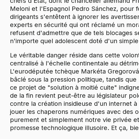
chefs d'État, dont le chancelier allemand Fri
Meloni et l'Espagnol Pedro Sánchez, pour f
dirigeants s'entêtent à ignorer les avertis
experts en sécurité qui ont réclamé un mora
refusent d'admettre que de tels blocages s
n'importe quel adolescent doté d'un simpl
Le véritable danger réside dans cette volon
centralisé à l'échelle continentale au détrim
L'eurodéputée tchèque Markéta Gregorová a
bâclé sous la pression politique, tandis que 
ce projet de "solution à moitié cuite" indi
de la fin revient peut-être au législateur po
contre la création insidieuse d'un internet 
jouer les chaperons numériques avec des outil
purement et simplement notre vie privée et 
promesse technologique illusoire. Et ça, bi