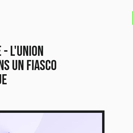
 - L'Union
ns un fiasco
ue