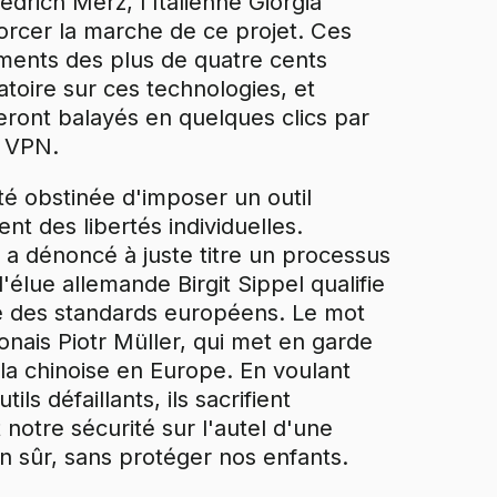
edrich Merz, l'Italienne Giorgia
orcer la marche de ce projet. Ces
sements des plus de quatre cents
toire sur ces technologies, et
eront balayés en quelques clics par
e VPN.
té obstinée d'imposer un outil
ent des libertés individuelles.
 dénoncé à juste titre un processus
l'élue allemande Birgit Sippel qualifie
gne des standards européens. Le mot
lonais Piotr Müller, qui met en garde
à la chinoise en Europe. En voulant
s défaillants, ils sacrifient
notre sécurité sur l'autel d'une
en sûr, sans protéger nos enfants.